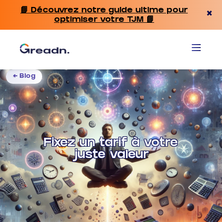
📘 Découvrez notre guide ultime pour
×
optimiser votre TJM 📘
← Blog
Fixez un tarif à votre
juste valeur