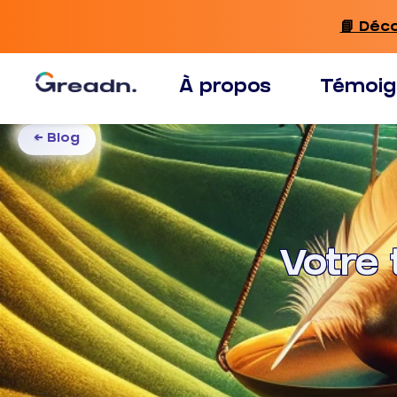
📘 Déc
À propos
Témoig
← Blog
Votre 