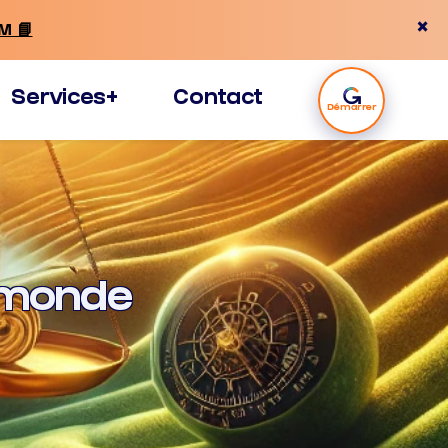
×
M 📘
Services+
Contact
Démarrer
e monde