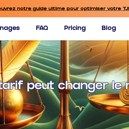
ouvrez notre guide ultime pour optimiser votre TJ
nages
FAQ
Pricing
Blog
tarif peut changer l