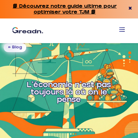
📘 Découvrez notre guide ultime pour
×
optimiser votre TJM 📘
← Blog
L'économie n'est pas
toujours là où on le
pense