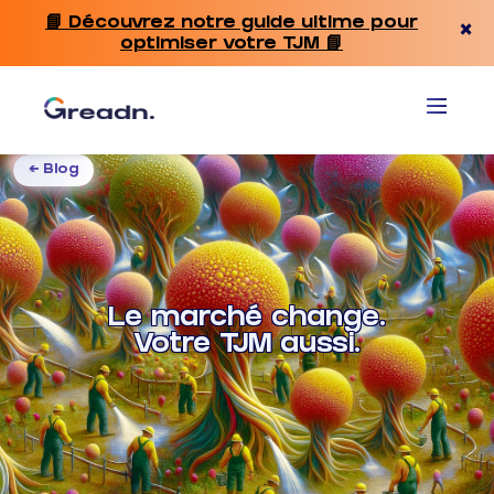
📘 Découvrez notre guide ultime pour
×
optimiser votre TJM 📘
← Blog
Le marché change.
Votre TJM aussi.