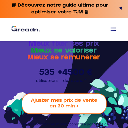
📘 Découvrez notre guide ultime pour
×
optimiser votre TJM 📘
Mieux fixer ses prix
Mieux se valoriser
Mieux se rémunérer
535
+4500 €
utilisateurs
de revenu *
Ajuster mes prix de vente
en 30 min >
* revenu additionnel moyen constaté par client de