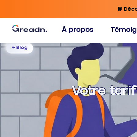
📘 Déc
À propos
Témoig
← Blog
Votre tari