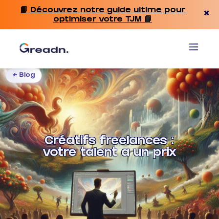
📘 Découvrez notre guide ultime pour
×
optimiser votre TJM 📘
← Blog
Créatifs freelances :
votre talent a un prix