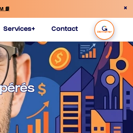
×
M 📘
Services+
Contact
Démarrer
upérés