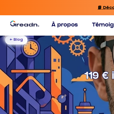
📘 Déc
À propos
Témoig
← Blog
119 €