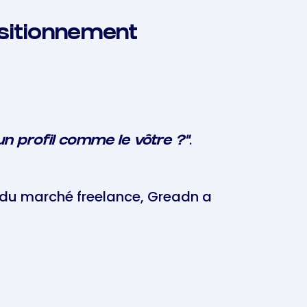
ositionnement
.
n profil comme le vôtre ?"
s du marché freelance, Greadn a