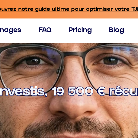
ouvrez notre guide ultime pour optimiser votre TJ
nages
FAQ
Pricing
Blog
 investis, 19 500 € réc